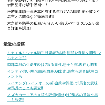
岩田望来は騎手候補生！
松若風馬騎手高級車所有する年収?父の職業,弟や彼女や
馬主との関係など徹底調査!!
木之前葵騎手の私服がかわいい!彼氏や年収,ズルムケ発
言詳細を調査!
最近の投稿
ミカエルミシェル騎手既婚者?結婚,旦那や身長を調査!マ
ルカとは??
岡部幸雄の引退年齢は?殴る事件,息子と嫁,現在も調査!
インティ強い!馬名由来,血統,GI出走,馬主も調査!武豊コ
メントも
レイエンダ(レイデオロの弟)血統や評価は?馬名の意味
や馬具のことも調査!!
スズカカナロアの血統や評価(価格)は?馬名の意味や馬
主も調査!!