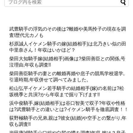
武豊騎手の浮気のその後は?離婚や美馬怜子の現在を調
査!歴代元カノも
杉原誠人イケメン騎手の嫁(結婚相手)は北乃きい似の田
中里奈さん！年収はいかほど？
柴田大知騎手嫁(結婚相手)画像は?柴田善臣との関係,号
泣理由,年収も調査!!
柴田善臣騎手の妻との離婚再婚や息子の競馬学校退学,
引退時期,年収併せて調べてみました。
松山弘平イケメン若手騎手の結婚相手(嫁)の名前は?松
坂桃季と共演?から年収まで掘り下げます!!
浜中俊騎手,嫁(結婚相手)は谷口智美で双子?年収や性格
は?武豊騎手との違いとは?イケメン騎手を徹底調査！！
荻野極騎手の兄弟,親は?彼女(結婚)や空手との繋がり,年
収も調査!!
岩田康誠騎手山口組や白髪の噂を調査!年収,嫁は？息子