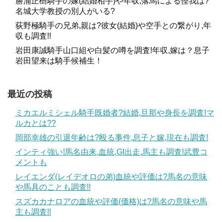
勝浦正樹騎手の嫁(結婚相手)や年収,落馬による怪我は?
名城大学教授の別人がいる?
荻野極騎手の兄弟,親は?彼女(結婚)や空手との繋がり,年
収も調査!!
岩田康誠騎手山口組や白髪の噂を調査!年収,嫁は？息子
岩田望来は騎手候補生！
最近の投稿
ミカエルミシェル騎手既婚者?結婚,旦那や身長を調査!マ
ルカとは??
岡部幸雄の引退年齢は?殴る事件,息子と嫁,現在も調査!
インティ強い!馬名由来,血統,GI出走,馬主も調査!武豊コ
メントも
レイエンダ(レイデオロの弟)血統や評価は?馬名の意味
や馬具のことも調査!!
スズカカナロアの血統や評価(価格)は?馬名の意味や馬
主も調査!!