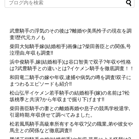
武豊騎手の浮気のその後は?離婚や美馬怜子の現在を調
査!歴代元カノも
柴田大知騎手嫁(結婚相手)画像は?柴田善臣との関係,号
泣理由,年収も調査!!
浜中俊騎手,嫁(結婚相手)は谷口智美で双子?年収や性格
は?武豊騎手との違いとは?イケメン騎手を徹底調査！！
和田竜二騎手の嫁や年収,逮捕や病気の噂を調査!双子に
まつわるエピソードも紹介!!
松山弘平イケメン若手騎手の結婚相手(嫁)の名前は?松
坂桃季と共演?から年収まで掘り下げます!!
柴田善臣騎手の妻との離婚再婚や息子の競馬学校退学,
引退時期,年収併せて調べてみました。
松若風馬騎手高級車所有する年収?父の職業,弟や彼女や
馬主との関係など徹底調査!!