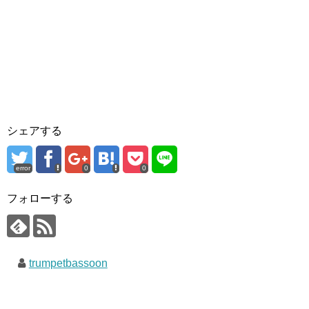
シェアする
error
0
0
フォローする
trumpetbassoon