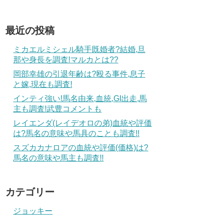
最近の投稿
ミカエルミシェル騎手既婚者?結婚,旦
那や身長を調査!マルカとは??
岡部幸雄の引退年齢は?殴る事件,息子
と嫁,現在も調査!
インティ強い!馬名由来,血統,GI出走,馬
主も調査!武豊コメントも
レイエンダ(レイデオロの弟)血統や評価
は?馬名の意味や馬具のことも調査!!
スズカカナロアの血統や評価(価格)は?
馬名の意味や馬主も調査!!
カテゴリー
ジョッキー