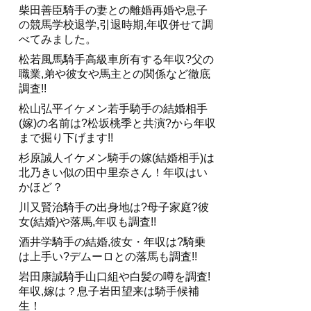
柴田善臣騎手の妻との離婚再婚や息子
の競馬学校退学,引退時期,年収併せて調
べてみました。
松若風馬騎手高級車所有する年収?父の
職業,弟や彼女や馬主との関係など徹底
調査!!
松山弘平イケメン若手騎手の結婚相手
(嫁)の名前は?松坂桃季と共演?から年収
まで掘り下げます!!
杉原誠人イケメン騎手の嫁(結婚相手)は
北乃きい似の田中里奈さん！年収はい
かほど？
川又賢治騎手の出身地は?母子家庭?彼
女(結婚)や落馬,年収も調査!!
酒井学騎手の結婚,彼女・年収は?騎乗
は上手い?デムーロとの落馬も調査!!
岩田康誠騎手山口組や白髪の噂を調査!
年収,嫁は？息子岩田望来は騎手候補
生！