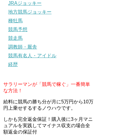
JRAジョッキー
地方競馬ジョッキー
種牡馬
競馬予想
競走馬
調教師・厩舎
競馬有名人・アイドル
経歴
サラリーマンが「競馬で稼ぐ」一番簡単
な方法！
給料に競馬の勝ち分が月に5万円から10万
円上乗せするするノウハウです。
しかも完全返金保証！購入後に3ヶ月マニ
ュアルを実践してマイナス収支の場合全
額返金の保証付