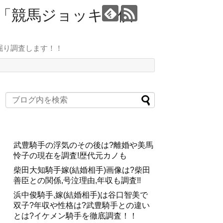
ト「競馬ジョッキー倶
掘り調査します！！
武豊騎手の浮気のその後は?離婚や美馬
怜子の現在を調査!歴代元カノも
柴田大知騎手嫁(結婚相手)画像は?柴田
善臣との関係,号泣理由,年収も調査!!
浜中俊騎手,嫁(結婚相手)は谷口智美で
双子?年収や性格は?武豊騎手との違い
とは?イケメン騎手を徹底調査！！