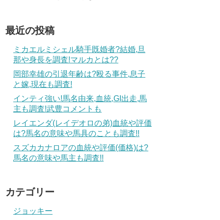
最近の投稿
ミカエルミシェル騎手既婚者?結婚,旦
那や身長を調査!マルカとは??
岡部幸雄の引退年齢は?殴る事件,息子
と嫁,現在も調査!
インティ強い!馬名由来,血統,GI出走,馬
主も調査!武豊コメントも
レイエンダ(レイデオロの弟)血統や評価
は?馬名の意味や馬具のことも調査!!
スズカカナロアの血統や評価(価格)は?
馬名の意味や馬主も調査!!
カテゴリー
ジョッキー