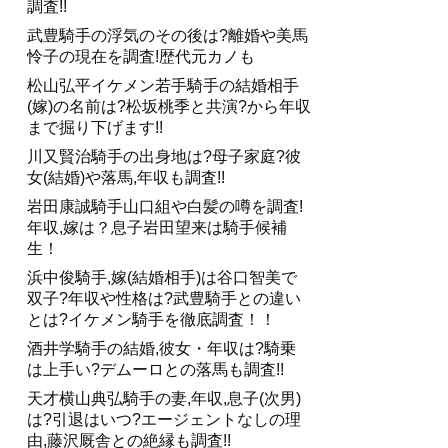
調査!!
武豊騎手の浮気のその後は?離婚や美馬
怜子の現在を調査!歴代元カノも
松山弘平イケメン若手騎手の結婚相手
(嫁)の名前は?松坂桃季と共演?から年収
まで掘り下げます!!
川又賢治騎手の出身地は?母子家庭?彼
女(結婚)や落馬,年収も調査!!
岩田康誠騎手山口組や白髪の噂を調査!
年収,嫁は？息子岩田望来は騎手候補
生！
浜中俊騎手,嫁(結婚相手)は谷口智美で
双子?年収や性格は?武豊騎手との違い
とは?イケメン騎手を徹底調査！！
酒井学騎手の結婚,彼女・年収は?騎乗
は上手い?デムーロとの落馬も調査!!
天才横山典弘騎手の妻,年収,息子(次男)
は?引退はいつ?エージェントなしの理
由,藤沢厩舎との絶縁も調査!!