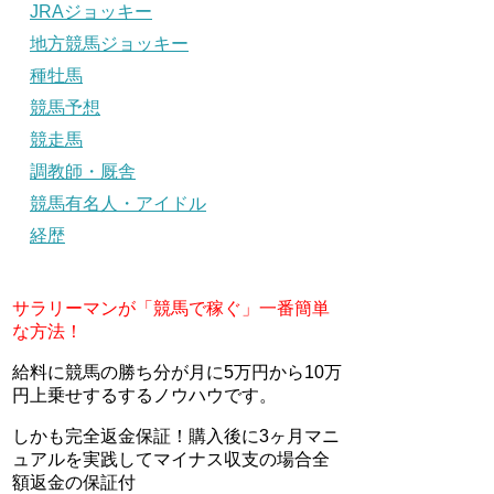
JRAジョッキー
地方競馬ジョッキー
種牡馬
競馬予想
競走馬
調教師・厩舎
競馬有名人・アイドル
経歴
サラリーマンが「競馬で稼ぐ」一番簡単
な方法！
給料に競馬の勝ち分が月に5万円から10万
円上乗せするするノウハウです。
しかも完全返金保証！購入後に3ヶ月マニ
ュアルを実践してマイナス収支の場合全
額返金の保証付