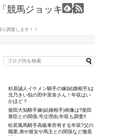
ト「競馬ジョッキー倶
掘り調査します！！
杉原誠人イケメン騎手の嫁(結婚相手)は
北乃きい似の田中里奈さん！年収はい
かほど？
柴田大知騎手嫁(結婚相手)画像は?柴田
善臣との関係,号泣理由,年収も調査!!
松若風馬騎手高級車所有する年収?父の
職業,弟や彼女や馬主との関係など徹底