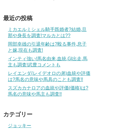
最近の投稿
ミカエルミシェル騎手既婚者?結婚,旦
那や身長を調査!マルカとは??
岡部幸雄の引退年齢は?殴る事件,息子
と嫁,現在も調査!
インティ強い!馬名由来,血統,GI出走,馬
主も調査!武豊コメントも
レイエンダ(レイデオロの弟)血統や評価
は?馬名の意味や馬具のことも調査!!
スズカカナロアの血統や評価(価格)は?
馬名の意味や馬主も調査!!
カテゴリー
ジョッキー