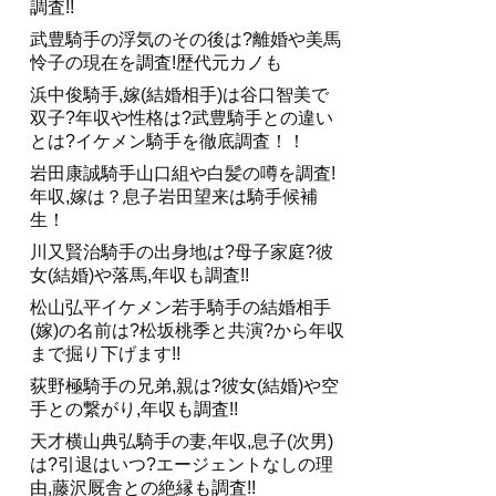
調査!!
武豊騎手の浮気のその後は?離婚や美馬
怜子の現在を調査!歴代元カノも
浜中俊騎手,嫁(結婚相手)は谷口智美で
双子?年収や性格は?武豊騎手との違い
とは?イケメン騎手を徹底調査！！
岩田康誠騎手山口組や白髪の噂を調査!
年収,嫁は？息子岩田望来は騎手候補
生！
川又賢治騎手の出身地は?母子家庭?彼
女(結婚)や落馬,年収も調査!!
松山弘平イケメン若手騎手の結婚相手
(嫁)の名前は?松坂桃季と共演?から年収
まで掘り下げます!!
荻野極騎手の兄弟,親は?彼女(結婚)や空
手との繋がり,年収も調査!!
天才横山典弘騎手の妻,年収,息子(次男)
は?引退はいつ?エージェントなしの理
由,藤沢厩舎との絶縁も調査!!