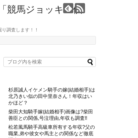
ト「競馬ジョッキー倶
掘り調査します！！
杉原誠人イケメン騎手の嫁(結婚相手)は
北乃きい似の田中里奈さん！年収はい
かほど？
柴田大知騎手嫁(結婚相手)画像は?柴田
善臣との関係,号泣理由,年収も調査!!
松若風馬騎手高級車所有する年収?父の
職業,弟や彼女や馬主との関係など徹底