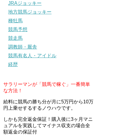
JRAジョッキー
地方競馬ジョッキー
種牡馬
競馬予想
競走馬
調教師・厩舎
競馬有名人・アイドル
経歴
サラリーマンが「競馬で稼ぐ」一番簡単
な方法！
給料に競馬の勝ち分が月に5万円から10万
円上乗せするするノウハウです。
しかも完全返金保証！購入後に3ヶ月マニ
ュアルを実践してマイナス収支の場合全
額返金の保証付