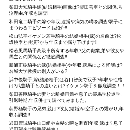
柴田大知騎手嫁(結婚相手)画像は?柴田善臣との関係,号
泣理由,年収も調査!!
和田竜二騎手の嫁や年収,逮捕や病気の噂を調査!双子に
まつわるエピソードも紹介!!
松山弘平イケメン若手騎手の結婚相手(嫁)の名前は?松
坂桃季と共演?から年収まで掘り下げます!!
松若風馬騎手高級車所有する年収?父の職業,弟や彼女や
馬主との関係など徹底調査!!
勝浦正樹騎手の嫁(結婚相手)や年収,落馬による怪我は?
名城大学教授の別人がいる?
浜中俊騎手,嫁(結婚相手)は谷口智美で双子?年収や性格
は?武豊騎手との違いとは?イケメン騎手を徹底調査！！
柴田善臣騎手の妻との離婚再婚や息子の競馬学校退学,
引退時期,年収併せて調べてみました。
荻野極騎手の兄弟,親は?彼女(結婚)や空手との繋がり,年
収も調査!!
岩田康誠騎手山口組や白髪の噂を調査!年収,嫁は？息子
岩田望来は騎手候補生！