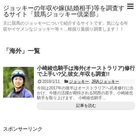
ジョッキーの年収や嫁(結婚相手)等を調査す
るサイト「競馬ジョッキー倶楽部」
主に競馬のジョッキーについて紹介するサイトです。気になる年
収やイケメンなジョッキー等々…根掘り葉掘り調査します！！
「
海外
」
一覧
小崎綾也騎手は海外(オーストラリア)修行
で上手い?父,彼女,年収も調査!!
2018/1/11
ジョッキー
,
JRAジョッキー
今回は2017年の後半はオーストラリアへ武者修行に出
かけ、今後の活躍が期待される関西の若手、小崎綾也
騎手を取り上げます。 小崎綾也騎手...
記事を読む
スポンサーリンク