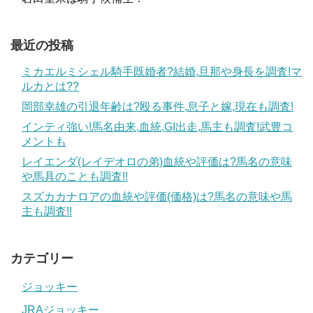
最近の投稿
ミカエルミシェル騎手既婚者?結婚,旦那や身長を調査!マ
ルカとは??
岡部幸雄の引退年齢は?殴る事件,息子と嫁,現在も調査!
インティ強い!馬名由来,血統,GI出走,馬主も調査!武豊コ
メントも
レイエンダ(レイデオロの弟)血統や評価は?馬名の意味
や馬具のことも調査!!
スズカカナロアの血統や評価(価格)は?馬名の意味や馬
主も調査!!
カテゴリー
ジョッキー
JRAジョッキー