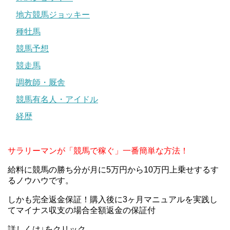
地方競馬ジョッキー
種牡馬
競馬予想
競走馬
調教師・厩舎
競馬有名人・アイドル
経歴
サラリーマンが「競馬で稼ぐ」一番簡単な方法！
給料に競馬の勝ち分が月に5万円から10万円上乗せするす
るノウハウです。
しかも完全返金保証！購入後に3ヶ月マニュアルを実践し
てマイナス収支の場合全額返金の保証付
詳しくは↓をクリック