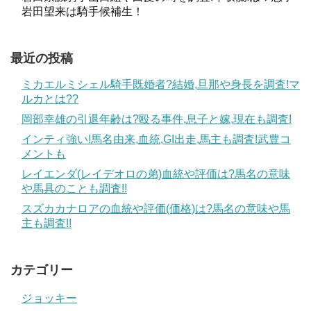
岩田望来は騎手候補生！
最近の投稿
ミカエルミシェル騎手既婚者?結婚,旦那や身長を調査!マ
ルカとは??
岡部幸雄の引退年齢は?殴る事件,息子と嫁,現在も調査!
インティ強い!馬名由来,血統,GI出走,馬主も調査!武豊コ
メントも
レイエンダ(レイデオロの弟)血統や評価は?馬名の意味
や馬具のことも調査!!
スズカカナロアの血統や評価(価格)は?馬名の意味や馬
主も調査!!
カテゴリー
ジョッキー