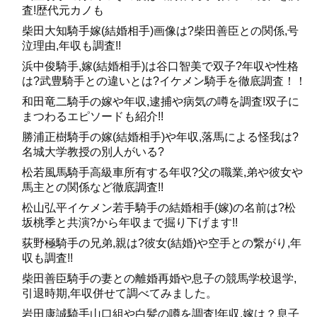
査!歴代元カノも
柴田大知騎手嫁(結婚相手)画像は?柴田善臣との関係,号
泣理由,年収も調査!!
浜中俊騎手,嫁(結婚相手)は谷口智美で双子?年収や性格
は?武豊騎手との違いとは?イケメン騎手を徹底調査！！
和田竜二騎手の嫁や年収,逮捕や病気の噂を調査!双子に
まつわるエピソードも紹介!!
勝浦正樹騎手の嫁(結婚相手)や年収,落馬による怪我は?
名城大学教授の別人がいる?
松若風馬騎手高級車所有する年収?父の職業,弟や彼女や
馬主との関係など徹底調査!!
松山弘平イケメン若手騎手の結婚相手(嫁)の名前は?松
坂桃季と共演?から年収まで掘り下げます!!
荻野極騎手の兄弟,親は?彼女(結婚)や空手との繋がり,年
収も調査!!
柴田善臣騎手の妻との離婚再婚や息子の競馬学校退学,
引退時期,年収併せて調べてみました。
岩田康誠騎手山口組や白髪の噂を調査!年収,嫁は？息子