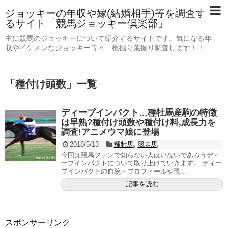
ジョッキーの年収や嫁(結婚相手)等を調査す
るサイト「競馬ジョッキー倶楽部」
主に競馬のジョッキーについて紹介するサイトです。気になる年
収やイケメンなジョッキー等々…根掘り葉掘り調査します！！
「
種付け頭数
」
一覧
ディープインパクト…種牡馬産駒の特徴
は早熟?種付け頭数や種付け料,成長力を
調査!アニメウマ娘に登場
2018/5/13
種牡馬
,
競走馬
今回は競馬ファンで知らない人はいないであろうディ
ープインパクトについて取り上げていきます。 ディー
プインパクトの血統・プロフィールや現...
記事を読む
スポンサーリンク