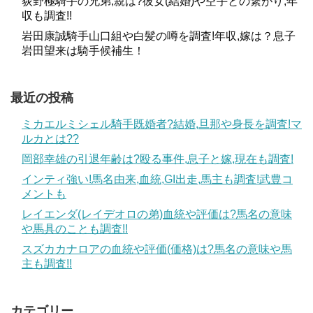
荻野極騎手の兄弟,親は?彼女(結婚)や空手との繋がり,年
収も調査!!
岩田康誠騎手山口組や白髪の噂を調査!年収,嫁は？息子
岩田望来は騎手候補生！
最近の投稿
ミカエルミシェル騎手既婚者?結婚,旦那や身長を調査!マ
ルカとは??
岡部幸雄の引退年齢は?殴る事件,息子と嫁,現在も調査!
インティ強い!馬名由来,血統,GI出走,馬主も調査!武豊コ
メントも
レイエンダ(レイデオロの弟)血統や評価は?馬名の意味
や馬具のことも調査!!
スズカカナロアの血統や評価(価格)は?馬名の意味や馬
主も調査!!
カテゴリー