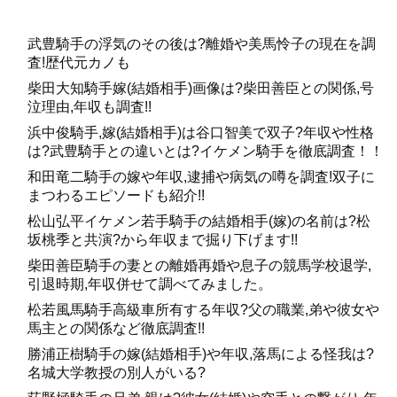
武豊騎手の浮気のその後は?離婚や美馬怜子の現在を調
査!歴代元カノも
柴田大知騎手嫁(結婚相手)画像は?柴田善臣との関係,号
泣理由,年収も調査!!
浜中俊騎手,嫁(結婚相手)は谷口智美で双子?年収や性格
は?武豊騎手との違いとは?イケメン騎手を徹底調査！！
和田竜二騎手の嫁や年収,逮捕や病気の噂を調査!双子に
まつわるエピソードも紹介!!
松山弘平イケメン若手騎手の結婚相手(嫁)の名前は?松
坂桃季と共演?から年収まで掘り下げます!!
柴田善臣騎手の妻との離婚再婚や息子の競馬学校退学,
引退時期,年収併せて調べてみました。
松若風馬騎手高級車所有する年収?父の職業,弟や彼女や
馬主との関係など徹底調査!!
勝浦正樹騎手の嫁(結婚相手)や年収,落馬による怪我は?
名城大学教授の別人がいる?