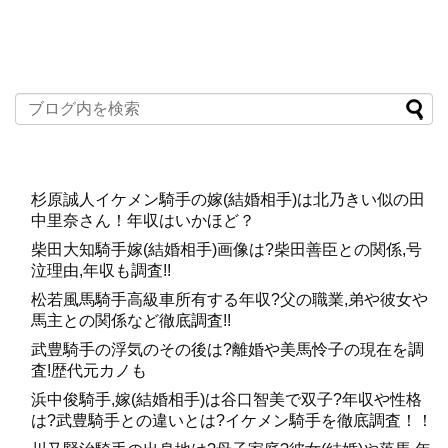
杉原誠人イケメン騎手の嫁(結婚相手)は北乃きい似の田
中里奈さん！年収はいかほど？
柴田大知騎手嫁(結婚相手)画像は?柴田善臣との関係,号
泣理由,年収も調査!!
松若風馬騎手高級車所有する年収?父の職業,弟や彼女や
馬主との関係など徹底調査!!
武豊騎手の浮気のその後は?離婚や美馬怜子の現在を調
査!歴代元カノも
浜中俊騎手,嫁(結婚相手)は谷口智美で双子?年収や性格
は?武豊騎手との違いとは?イケメン騎手を徹底調査！！