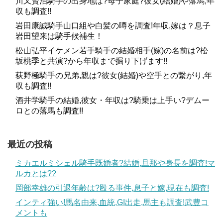
川又賢治騎手の出身地は?母子家庭?彼女(結婚)や落馬,年
収も調査!!
岩田康誠騎手山口組や白髪の噂を調査!年収,嫁は？息子
岩田望来は騎手候補生！
松山弘平イケメン若手騎手の結婚相手(嫁)の名前は?松
坂桃季と共演?から年収まで掘り下げます!!
荻野極騎手の兄弟,親は?彼女(結婚)や空手との繋がり,年
収も調査!!
酒井学騎手の結婚,彼女・年収は?騎乗は上手い?デムー
ロとの落馬も調査!!
最近の投稿
ミカエルミシェル騎手既婚者?結婚,旦那や身長を調査!マ
ルカとは??
岡部幸雄の引退年齢は?殴る事件,息子と嫁,現在も調査!
インティ強い!馬名由来,血統,GI出走,馬主も調査!武豊コ
メントも