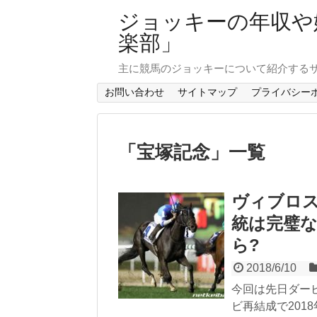
ジョッキーの年収や
楽部」
主に競馬のジョッキーについて紹介する
お問い合わせ
サイトマップ
プライバシー
「
宝塚記念
」
一覧
ヴィブロス
統は完璧な
ら?
2018/6/10
今回は先日ダー
ビ再結成で201