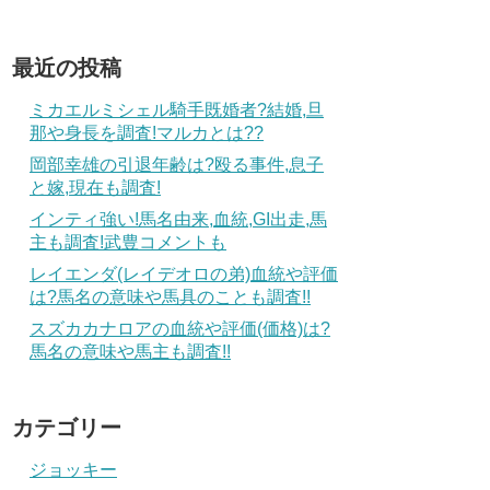
最近の投稿
ミカエルミシェル騎手既婚者?結婚,旦
那や身長を調査!マルカとは??
岡部幸雄の引退年齢は?殴る事件,息子
と嫁,現在も調査!
インティ強い!馬名由来,血統,GI出走,馬
主も調査!武豊コメントも
レイエンダ(レイデオロの弟)血統や評価
は?馬名の意味や馬具のことも調査!!
スズカカナロアの血統や評価(価格)は?
馬名の意味や馬主も調査!!
カテゴリー
ジョッキー