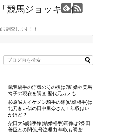
ト「競馬ジョッキー倶
掘り調査します！！
武豊騎手の浮気のその後は?離婚や美馬
怜子の現在を調査!歴代元カノも
杉原誠人イケメン騎手の嫁(結婚相手)は
北乃きい似の田中里奈さん！年収はい
かほど？
柴田大知騎手嫁(結婚相手)画像は?柴田
善臣との関係,号泣理由,年収も調査!!