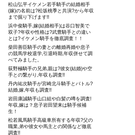
松山弘平イケメン若手騎手の結婚相手
(嫁)の名前は?松坂桃季と共演?から年収
まで掘り下げます!!
浜中俊騎手,嫁(結婚相手)は谷口智美で
双子?年収や性格は?武豊騎手との違い
とは?イケメン騎手を徹底調査！！
柴田善臣騎手の妻との離婚再婚や息子
の競馬学校退学,引退時期,年収併せて調
べてみました。
荻野極騎手の兄弟,親は?彼女(結婚)や空
手との繋がり,年収も調査!!
丹内祐次騎手が宮崎北斗騎手とバトル?
結婚,嫁,年収も調査!!
岩田康誠騎手山口組や白髪の噂を調査!
年収,嫁は？息子岩田望来は騎手候補
生！
松若風馬騎手高級車所有する年収?父の
職業,弟や彼女や馬主との関係など徹底
調査!!