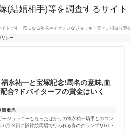
嫁(結婚相手)等を調査するサイ
サイトです。気になる年収やイケメンなジョッキー等々…根掘り葉
ポリシー
福永祐一と宝塚記念!馬名の意味,血
配合?ドバイターフの賞金はいく
競走馬
ビージョッキーとなったばかりの福永祐一騎手とのコン
8年6月24日に阪神競馬場で行われる春のグランプリG1・