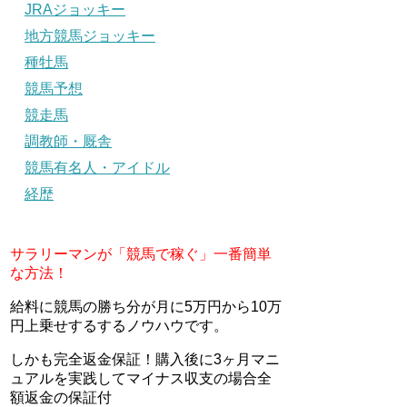
JRAジョッキー
地方競馬ジョッキー
種牡馬
競馬予想
競走馬
調教師・厩舎
競馬有名人・アイドル
経歴
サラリーマンが「競馬で稼ぐ」一番簡単
な方法！
給料に競馬の勝ち分が月に5万円から10万
円上乗せするするノウハウです。
しかも完全返金保証！購入後に3ヶ月マニ
ュアルを実践してマイナス収支の場合全
額返金の保証付