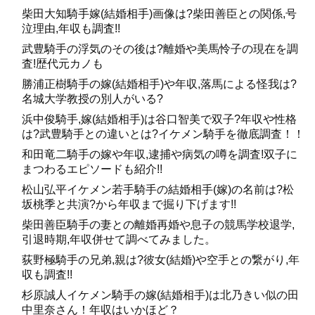
柴田大知騎手嫁(結婚相手)画像は?柴田善臣との関係,号
泣理由,年収も調査!!
武豊騎手の浮気のその後は?離婚や美馬怜子の現在を調
査!歴代元カノも
勝浦正樹騎手の嫁(結婚相手)や年収,落馬による怪我は?
名城大学教授の別人がいる?
浜中俊騎手,嫁(結婚相手)は谷口智美で双子?年収や性格
は?武豊騎手との違いとは?イケメン騎手を徹底調査！！
和田竜二騎手の嫁や年収,逮捕や病気の噂を調査!双子に
まつわるエピソードも紹介!!
松山弘平イケメン若手騎手の結婚相手(嫁)の名前は?松
坂桃季と共演?から年収まで掘り下げます!!
柴田善臣騎手の妻との離婚再婚や息子の競馬学校退学,
引退時期,年収併せて調べてみました。
荻野極騎手の兄弟,親は?彼女(結婚)や空手との繋がり,年
収も調査!!
杉原誠人イケメン騎手の嫁(結婚相手)は北乃きい似の田
中里奈さん！年収はいかほど？