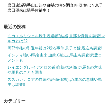
岩田康誠騎手山口組や白髪の噂を調査!年収,嫁は？息子
岩田望来は騎手候補生！
最近の投稿
ミカエルミシェル騎手既婚者?結婚,旦那や身長を調査!マ
ルカとは??
岡部幸雄の引退年齢は?殴る事件,息子と嫁,現在も調査!
インティ強い!馬名由来,血統,GI出走,馬主も調査!武豊コ
メントも
レイエンダ(レイデオロの弟)血統や評価は?馬名の意味
や馬具のことも調査!!
スズカカナロアの血統や評価(価格)は?馬名の意味や馬
主も調査!!
カテゴリー