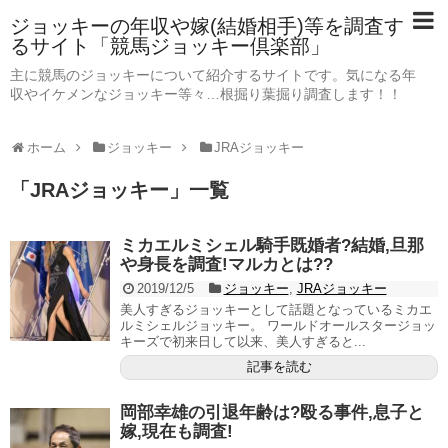
ジョッキーの年収や嫁(結婚相手)等を調査す
るサイト「競馬ジョッキー倶楽部」
主に競馬のジョッキーについて紹介するサイトです。気になる年
収やイケメンなジョッキー等々…根掘り葉掘り調査します！！
ホーム
ジョッキー
JRAジョッキー
「
JRAジョッキー
」
一覧
ミカエルミシェル騎手既婚者?結婚,旦那
や身長を調査!マルカとは??
2019/12/5
ジョッキー
,
JRAジョッキー
美人すぎるジョッキーとして話題となっているミカエ
ルミシェルジョッキー。 ワールドオールスタージョッ
キーズで初来日して以来、美人すぎると...
記事を読む
岡部幸雄の引退年齢は?殴る事件,息子と
嫁,現在も調査!