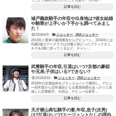
うことで期待されていたこともあり、その存...
記事を読む
城戸義政騎手の年収や出身地は?彼女結婚
や騎乗が上手いか下手かも調べてみまし
た！
2018/4/3
ジョッキー
,
JRAジョッキー
2013年に栗東の藤岡厩舎からデビューし、2016年には
札幌2歳ステークスでは10番人気だったブラックオニ
キスを2着に持ってくるなど、チャン...
記事を読む
武豊騎手の年収,引退はいつ?京都の豪邸
や兄弟,子供はいる?できない?
2018/3/10
ジョッキー
,
JRAジョッキー
2018年の京都金杯をブラックムーンで勝利し、デビュ
ー初年度から32年連続となる重賞制覇をあっさりと達
成した武豊騎手。今回は、デビュー以来常...
記事を読む
天才横山典弘騎手の妻,年収,息子(次男)
は?引退はいつ?エージェントなしの理由,