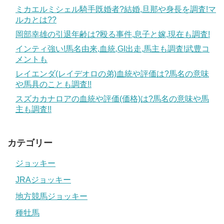
ミカエルミシェル騎手既婚者?結婚,旦那や身長を調査!マ
ルカとは??
岡部幸雄の引退年齢は?殴る事件,息子と嫁,現在も調査!
インティ強い!馬名由来,血統,GI出走,馬主も調査!武豊コ
メントも
レイエンダ(レイデオロの弟)血統や評価は?馬名の意味
や馬具のことも調査!!
スズカカナロアの血統や評価(価格)は?馬名の意味や馬
主も調査!!
カテゴリー
ジョッキー
JRAジョッキー
地方競馬ジョッキー
種牡馬