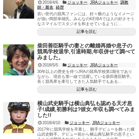
2019/4/6
ジョッキー
,
JRAジョッキー
,
調教
師・厩舎
,
経歴
若い世代の競馬ファンには、好々爺のようなイメージ
が強い岡部幸雄氏。みんなのKEIBAでは人の好さそう
なスマイルでスタジオを和ませているように...
記事を読む
柴田善臣騎手の妻との離婚再婚や息子の
競馬学校退学,引退時期,年収併せて調べて
みました。
2018/5/5
ジョッキー
,
JRAジョッキー
30年以上の歴史を持つJRAの競馬学校第1期生であり
ながら、現在も第一線で活躍している柴田善臣騎手。
長く競馬界を牽引してきた人気騎手でもある...
記事を読む
横山武史騎手は横山典弘も認める天才息
子!成績,初勝利は?彼女,年収も調べてみま
した!!
2018/4/10
ジョッキー
,
JRAジョッキー
2017年に競馬学校を卒業し、騎手デビューを飾った横
山武史騎手。デビュー前から横山典弘騎手の息子とい