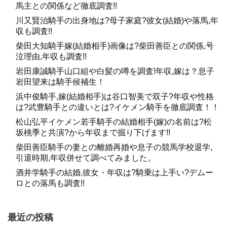
馬主との関係など徹底調査!!
川又賢治騎手の出身地は?母子家庭?彼女(結婚)や落馬,年
収も調査!!
柴田大知騎手嫁(結婚相手)画像は?柴田善臣との関係,号
泣理由,年収も調査!!
岩田康誠騎手山口組や白髪の噂を調査!年収,嫁は？息子
岩田望来は騎手候補生！
浜中俊騎手,嫁(結婚相手)は谷口智美で双子?年収や性格
は?武豊騎手との違いとは?イケメン騎手を徹底調査！！
松山弘平イケメン若手騎手の結婚相手(嫁)の名前は?松
坂桃季と共演?から年収まで掘り下げます!!
柴田善臣騎手の妻との離婚再婚や息子の競馬学校退学,
引退時期,年収併せて調べてみました。
酒井学騎手の結婚,彼女・年収は?騎乗は上手い?デムー
ロとの落馬も調査!!
最近の投稿