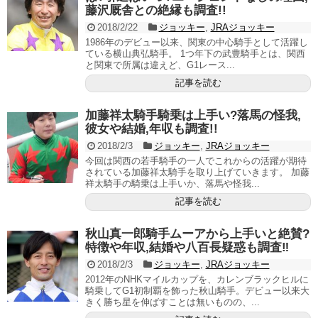
藤沢厩舎との絶縁も調査!!
2018/2/22
ジョッキー
,
JRAジョッキー
1986年のデビュー以来、関東の中心騎手として活躍し
ている横山典弘騎手。 1つ年下の武豊騎手とは、関西
と関東で所属は違えど、G1レース...
記事を読む
加藤祥太騎手騎乗は上手い?落馬の怪我,
彼女や結婚,年収も調査!!
2018/2/3
ジョッキー
,
JRAジョッキー
今回は関西の若手騎手の一人でこれからの活躍が期待
されている加藤祥太騎手を取り上げていきます。 加藤
祥太騎手の騎乗は上手いか、落馬や怪我...
記事を読む
秋山真一郎騎手ムーアから上手いと絶賛?
特徴や年収,結婚や八百長疑惑も調査‼︎
2018/2/3
ジョッキー
,
JRAジョッキー
2012年のNHKマイルカップを、カレンブラックヒルに
騎乗してG1初制覇を飾った秋山騎手。デビュー以来大
きく勝ち星を伸ばすことは無いものの、...