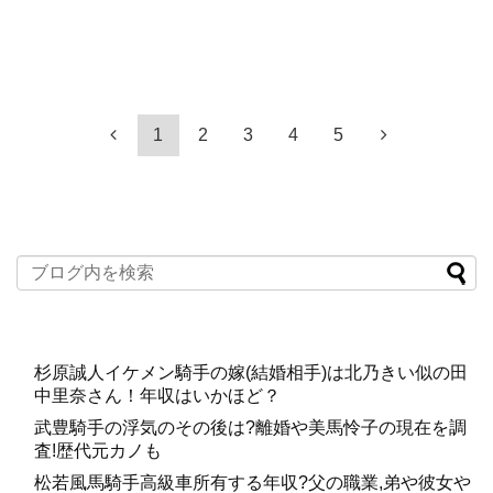
1
2
3
4
5
杉原誠人イケメン騎手の嫁(結婚相手)は北乃きい似の田
中里奈さん！年収はいかほど？
武豊騎手の浮気のその後は?離婚や美馬怜子の現在を調
査!歴代元カノも
松若風馬騎手高級車所有する年収?父の職業,弟や彼女や