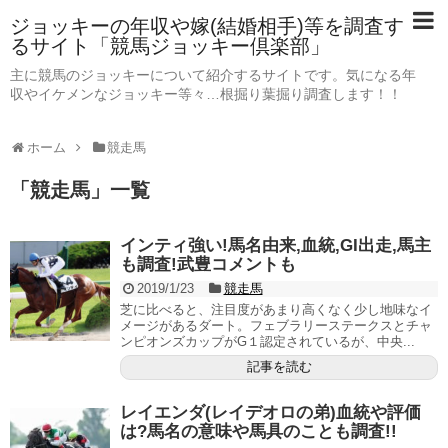
ジョッキーの年収や嫁(結婚相手)等を調査す
るサイト「競馬ジョッキー倶楽部」
主に競馬のジョッキーについて紹介するサイトです。気になる年
収やイケメンなジョッキー等々…根掘り葉掘り調査します！！
ホーム
競走馬
「
競走馬
」
一覧
インティ強い!馬名由来,血統,GI出走,馬主
も調査!武豊コメントも
2019/1/23
競走馬
芝に比べると、注目度があまり高くなく少し地味なイ
メージがあるダート。フェブラリーステークスとチャ
ンピオンズカップがG１認定されているが、中央...
記事を読む
レイエンダ(レイデオロの弟)血統や評価
は?馬名の意味や馬具のことも調査!!