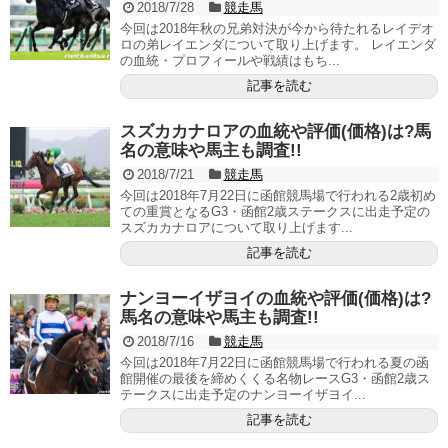
2018/7/28
競走馬
今回は2018年秋の兄弟対決が今から待たれるレイデオ
ロの弟レイエンダについて取り上げます。 レイエンダ
の血統・プロフィールや戦績はもち...
記事を読む
スズカカナロアの血統や評価(価格)は?馬
名の意味や馬主も調査!!
2018/7/21
競走馬
今回は2018年7月22日に函館競馬場で行われる2歳初め
ての重賞となるG3・函館2歳ステークスに出走予定の
スズカカナロアについて取り上げます...
記事を読む
ナンヨーイザヨイの血統や評価(価格)は?
馬名の意味や馬主も調査!!
2018/7/16
競走馬
今回は2018年7月22日に函館競馬場で行われる夏の函
館開催の最後を締めくくる名物レースG3・函館2歳ス
テークスに出走予定のナンヨーイザヨイ...
記事を読む