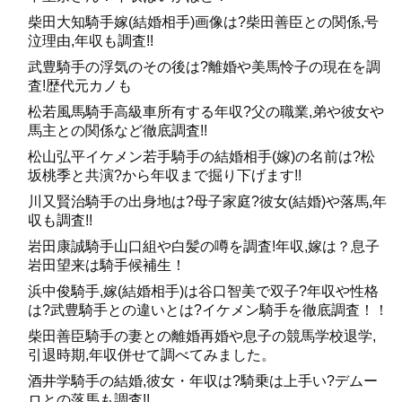
柴田大知騎手嫁(結婚相手)画像は?柴田善臣との関係,号
泣理由,年収も調査!!
武豊騎手の浮気のその後は?離婚や美馬怜子の現在を調
査!歴代元カノも
松若風馬騎手高級車所有する年収?父の職業,弟や彼女や
馬主との関係など徹底調査!!
松山弘平イケメン若手騎手の結婚相手(嫁)の名前は?松
坂桃季と共演?から年収まで掘り下げます!!
川又賢治騎手の出身地は?母子家庭?彼女(結婚)や落馬,年
収も調査!!
岩田康誠騎手山口組や白髪の噂を調査!年収,嫁は？息子
岩田望来は騎手候補生！
浜中俊騎手,嫁(結婚相手)は谷口智美で双子?年収や性格
は?武豊騎手との違いとは?イケメン騎手を徹底調査！！
柴田善臣騎手の妻との離婚再婚や息子の競馬学校退学,
引退時期,年収併せて調べてみました。
酒井学騎手の結婚,彼女・年収は?騎乗は上手い?デムー
ロとの落馬も調査!!