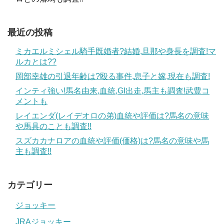
最近の投稿
ミカエルミシェル騎手既婚者?結婚,旦那や身長を調査!マ
ルカとは??
岡部幸雄の引退年齢は?殴る事件,息子と嫁,現在も調査!
インティ強い!馬名由来,血統,GI出走,馬主も調査!武豊コ
メントも
レイエンダ(レイデオロの弟)血統や評価は?馬名の意味
や馬具のことも調査!!
スズカカナロアの血統や評価(価格)は?馬名の意味や馬
主も調査!!
カテゴリー
ジョッキー
JRAジョッキー