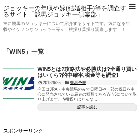
ジョッキーの年収や嫁(結婚相手)等を調査す
るサイト「競馬ジョッキー倶楽部」
主に競馬のジョッキーについて紹介するサイトです。気になる年
収やイケメンなジョッキー等々…根掘り葉掘り調査します！！
「
WIN5
」
一覧
WIN5とは?攻略法や必勝法は?全通り買い
はいくら?的中確率,税金等も調査!
2018/6/25
競馬予想
今回はJRA・中央競馬のみで日曜日や一部の祝日を中
心に発売されている馬券の種類であるWIN5について取
り上げます。 WIN5とはどんな...
記事を読む
スポンサーリンク