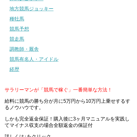
地方競馬ジョッキー
種牡馬
競馬予想
競走馬
調教師・厩舎
競馬有名人・アイドル
経歴
サラリーマンが「競馬で稼ぐ」一番簡単な方法！
給料に競馬の勝ち分が月に5万円から10万円上乗せするす
るノウハウです。
しかも完全返金保証！購入後に3ヶ月マニュアルを実践し
てマイナス収支の場合全額返金の保証付
詳しくは↓をクリック