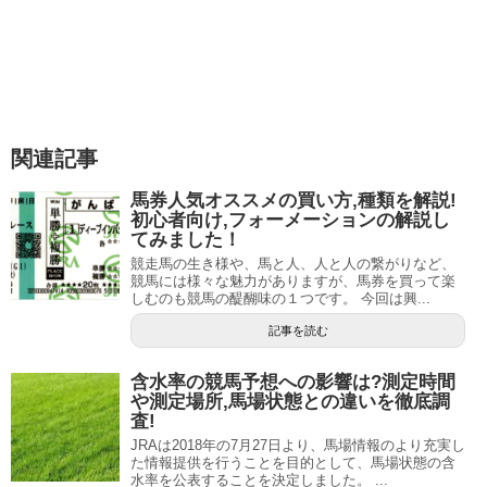
これらの馬券はすべて1つのレースの中で結果が出ていまし
たが、それらと異なりWIN5は同日の5つの競走の1着馬の馬
番をすべて的中させる馬券で2011年4月24日から発売が開
始された、JRA・中央競馬では最も新しい馬券です。
関連記事
馬券人気オススメの買い方,種類を解説!
初心者向け,フォーメーションの解説し
てみました！
競走馬の生き様や、馬と人、人と人の繋がりなど、
競馬には様々な魅力がありますが、馬券を買って楽
しむのも競馬の醍醐味の１つです。 今回は興...
記事を読む
含水率の競馬予想への影響は?測定時間
や測定場所,馬場状態との違いを徹底調
査!
引用元：JRA
JRAは2018年の7月27日より、馬場情報のより充実し
た情報提供を行うことを目的として、馬場状態の含
的中者がいない場合にはキャリーオーバーされたり、最高
水率を公表することを決定しました。 ...