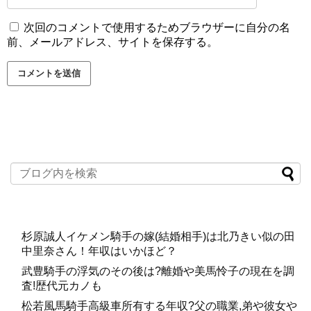
は注意が必要になってきます。
次回のコメントで使用するためブラウザーに自分の名
今年2018年がどのような発売となるかはまもなくJRAから
前、メールアドレス、サイトを保存する。
正式に発表される予定ですのでJRAホームページの発表を
ご確認ください。
スポンサーリンク
杉原誠人イケメン騎手の嫁(結婚相手)は北乃きい似の田
中里奈さん！年収はいかほど？
武豊騎手の浮気のその後は?離婚や美馬怜子の現在を調
査!歴代元カノも
松若風馬騎手高級車所有する年収?父の職業,弟や彼女や