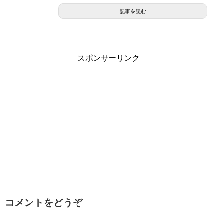
配当も当初の上限額2億円から2014年6月に6億円に引き上
記事を読む
げられていたりと他の馬券にはない特徴がWIN5にはありま
す。
発売に関しても特徴的でJRA・中央競馬開催日に必ず発売
スポンサーリンク
されているというものではなく、原則としては毎週日曜日
に加えて一部の祝日が追加で発売対象となっていて、土曜
日に発売されることは原則ありません。
また、荒天などで開催競馬場のうちのいずれかが中止や順
延になった場合は、事前に対象レースを発表しているWIN5
も成立しなくなるため発売が中止されます。
発売日には一番大きいレースが5つめの競走として指定さ
れ、開催競馬場の数に関わらず、5つ目の競走から発売時間
順に遡って5つのレースが指定されることが基本です。
コメントをどうぞ
例えば2018年6月24日に阪神競馬場で行われた春のグラン