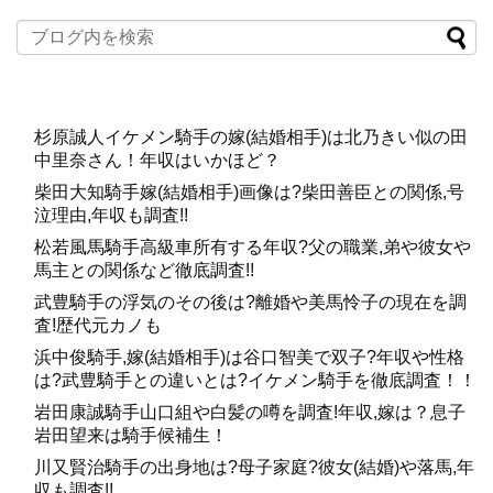
杉原誠人イケメン騎手の嫁(結婚相手)は北乃きい似の田
中里奈さん！年収はいかほど？
柴田大知騎手嫁(結婚相手)画像は?柴田善臣との関係,号
泣理由,年収も調査!!
松若風馬騎手高級車所有する年収?父の職業,弟や彼女や
馬主との関係など徹底調査!!
武豊騎手の浮気のその後は?離婚や美馬怜子の現在を調
査!歴代元カノも
浜中俊騎手,嫁(結婚相手)は谷口智美で双子?年収や性格
は?武豊騎手との違いとは?イケメン騎手を徹底調査！！
岩田康誠騎手山口組や白髪の噂を調査!年収,嫁は？息子
岩田望来は騎手候補生！
川又賢治騎手の出身地は?母子家庭?彼女(結婚)や落馬,年
収も調査!!