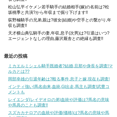
松山弘平イケメン若手騎手の結婚相手(嫁)の名前は?松
坂桃季と共演?から年収まで掘り下げます!!
荻野極騎手の兄弟,親は?彼女(結婚)や空手との繋がり,年
収も調査!!
天才横山典弘騎手の妻,年収,息子(次男)は?引退はいつ?
エージェントなしの理由,藤沢厩舎との絶縁も調査!!
最近の投稿
ミカエルミシェル騎手既婚者?結婚,旦那や身長を調査!マ
ルカとは??
岡部幸雄の引退年齢は?殴る事件,息子と嫁,現在も調査!
インティ強い!馬名由来,血統,GI出走,馬主も調査!武豊コ
メントも
レイエンダ(レイデオロの弟)血統や評価は?馬名の意味
や馬具のことも調査!!
スズカカナロアの血統や評価(価格)は?馬名の意味や馬