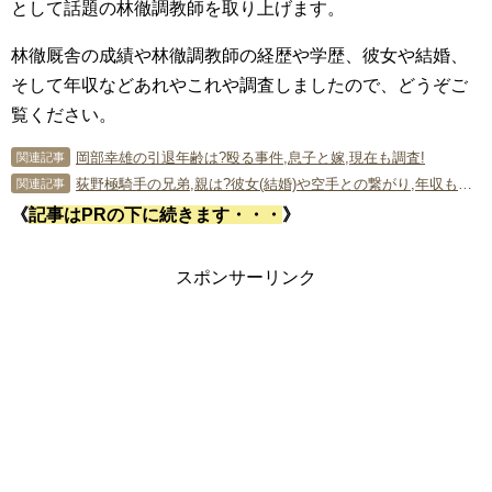
として話題の林徹調教師を取り上げます。
林徹厩舎の成績や林徹調教師の経歴や学歴、彼女や結婚、
そして年収などあれやこれや調査しましたので、どうぞご
覧ください。
岡部幸雄の引退年齢は?殴る事件,息子と嫁,現在も調査!
関連記事
荻野極騎手の兄弟,親は?彼女(結婚)や空手との繋がり,年収も調査!!
関連記事
《
記事はPRの下に続きます・・・
》
スポンサーリンク