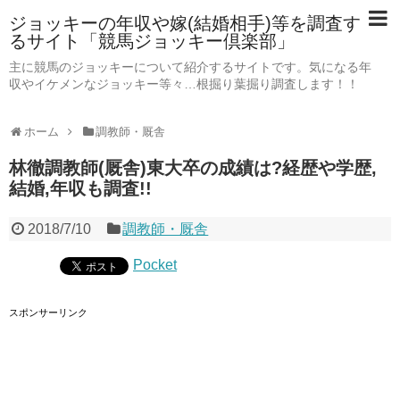
ジョッキーの年収や嫁(結婚相手)等を調査す
るサイト「競馬ジョッキー倶楽部」
主に競馬のジョッキーについて紹介するサイトです。気になる年
収やイケメンなジョッキー等々…根掘り葉掘り調査します！！
ホーム
調教師・厩舎
林徹調教師(厩舎)東大卒の成績は?経歴や学歴,
結婚,年収も調査!!
2018/7/10
調教師・厩舎
Pocket
スポンサーリンク