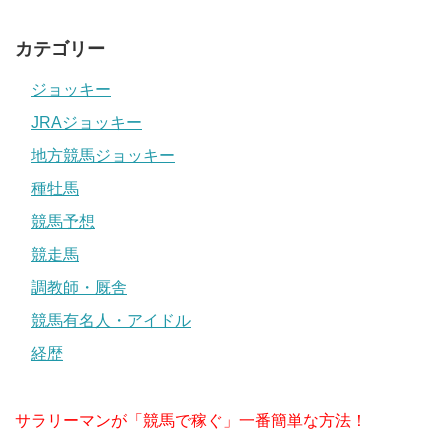
関連記事はコチラ
カテゴリー
ジョッキー
JRAジョッキー
地方競馬ジョッキー
ミカエルミシェ
城戸義政騎手の
加藤祥太騎手騎
種牡馬
スポンサーリンク
ル騎手既婚者?
年収や出身地
乗は上手い?落
競馬予想
結婚,旦那や身
は?彼女結婚や
馬の怪我,彼女
長を調査!マル
騎乗が上手いか
や結婚,年収も
競走馬
カとは??
下手かも調べて
調査!!
調教師・厩舎
みました！
競馬有名人・アイドル
経歴
サラリーマンが「競馬で稼ぐ」一番簡単な方法！
秋山真一郎騎手
富田暁イケメン
川又賢治騎手の