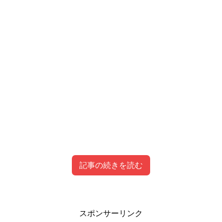
記事の続きを読む
Contents
[
hide
]
1
林徹調教師（厩舎）の成績・経歴
スポンサーリンク