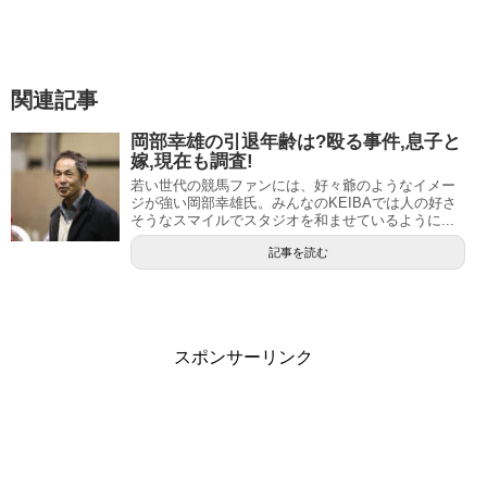
引用元：スポニチ
同期には騎手としてメイショウマンボ、ティコティコタッ
関連記事
クとのコンビなどでG1を制覇するなど重賞28勝通算687勝
岡部幸雄の引退年齢は?殴る事件,息子と
した武幸四郎、2009年G1・エリザベス女王杯をクィーンス
嫁,現在も調査!
プマンテで優勝した他重賞3勝通算129勝の田中浩康など合
若い世代の競馬ファンには、好々爺のようなイメー
ジが強い岡部幸雄氏。みんなのKEIBAでは人の好さ
計6人がいます。
そうなスマイルでスタジオを和ませているように...
はじめの1年間は技術調教師（いわゆる見習い期間）とし
記事を読む
て、北海道有数の馬産地である静内に住み込んだり、アイ
ルランドやイギリスなどの海外に修行に出たり、開成高校
の先輩でもある栗東・矢作芳人調教師のもとで研鑽を積ん
スポンサーリンク
だりして開業に備えました。
しかし、準備を整えて2018年3月に美浦で厩舎を開業した
林徹調教師はデビューの週から活躍が期待されたものの初
勝利までは思いの外、時間がかかりました。