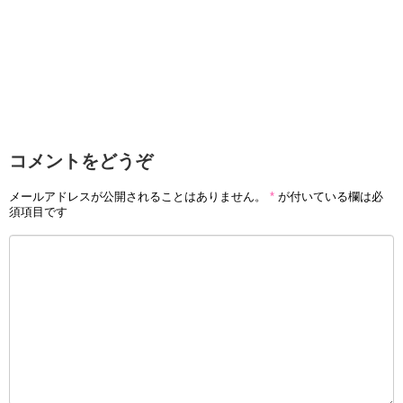
それでも7月1日に函館競馬場で行われた芝2600メートルの
500万下条件戦で単勝1番人気に支持されたクレッシェンド
ラヴに四位洋文騎手とのコンビで挑み、見事に初勝利をあ
げます。
すると、勢いに乗ったのか、7月7日には福島競馬場芝1200
コメントをどうぞ
メートルで行われた新馬戦を伊藤工真騎手騎乗、単勝2番人
気のイチゴミルフィーユで勝利し2勝目をあげ、かわいい馬
メールアドレスが公開されることはありません。
*
が付いている欄は必
須項目です
名と相まって話題となりました。
さらには、翌7月8日にも同じく福島競馬場で行われたダー
ト1700メートル未勝利戦を単勝9番人気の伏兵ながらも武
士沢友治騎手が騎乗したグログランで1着となり7月に入っ
てから早くも3勝目となりました。
2018年7月8日終了現在、27頭の競走馬を管理していて中央
競馬通算で56戦3勝2着4回3着1回という成績となっていま