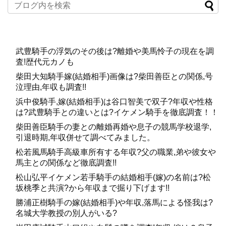
している全国有数の進学校開成高校に進学し、更には東京
大学に進学しました。
スポンサーリンク
武豊騎手の浮気のその後は?離婚や美馬怜子の現在を調
査!歴代元カノも
柴田大知騎手嫁(結婚相手)画像は?柴田善臣との関係,号
泣理由,年収も調査!!
浜中俊騎手,嫁(結婚相手)は谷口智美で双子?年収や性格
は?武豊騎手との違いとは?イケメン騎手を徹底調査！！
柴田善臣騎手の妻との離婚再婚や息子の競馬学校退学,
引退時期,年収併せて調べてみました。
松若風馬騎手高級車所有する年収?父の職業,弟や彼女や
馬主との関係など徹底調査!!
松山弘平イケメン若手騎手の結婚相手(嫁)の名前は?松
坂桃季と共演?から年収まで掘り下げます!!
勝浦正樹騎手の嫁(結婚相手)や年収,落馬による怪我は?
東京大学は入学時点では学部を正式に決めずに3年時に2年
名城大学教授の別人がいる?
間の教養学部での成績などから決めていくことになるので