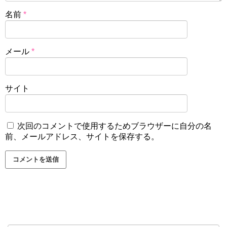
す。
名前
*
城戸義政騎手の年収や出身地は?彼女結婚や騎乗が上手いか下手かも調べてみました！
関連記事
ミカエルミシェル騎手既婚者?結婚,旦那や身長を調査!マルカとは??
関連記事
メール
*
林徹調教師の学歴は？開成高校から東京大学進
学！
サイト
林徹調教師は1979年に兵庫県で生まれて幼少期は茨城県で
次回のコメントで使用するためブラウザーに自分の名
過ごしています。
前、メールアドレス、サイトを保存する。
中学時代は7月8日に初日を迎えた大相撲名古屋場所もケガ
の為、止む無く休場することになった唯一の日本人横綱稀
勢の里と同じ中学で過ごしました（もちろん世代は違いま
す）。
その後勉強ができたからこそ、毎年東大入学者を多数輩出