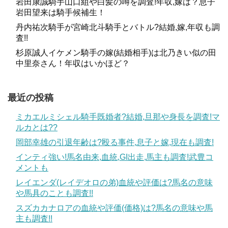
岩田康誠騎手山口組や白髪の噂を調査!年収,嫁は？息子
すが、その中で医学部看護学科を選択した林徹調教師は4年
岩田望来は騎手候補生！
間で無事に卒業をしました。
丹内祐次騎手が宮崎北斗騎手とバトル?結婚,嫁,年収も調
査!!
高倉稜騎手の重賞・G1成績は?評判,彼女(結婚),年収も調査!!
関連記事
西谷誠騎手息子,娘や結婚相手(嫁),離婚を調査!年収は？
関連記事
杉原誠人イケメン騎手の嫁(結婚相手)は北乃きい似の田
中里奈さん！年収はいかほど？
記事の続きを読む
スポンサーリンク
最近の投稿
林徹調教師の彼女は？結婚は？
ミカエルミシェル騎手既婚者?結婚,旦那や身長を調査!マ
ルカとは??
岡部幸雄の引退年齢は?殴る事件,息子と嫁,現在も調査!
林徹調教師の彼女や結婚に関する詳細な情報は今回調査し
インティ強い!馬名由来,血統,GI出走,馬主も調査!武豊コ
た範囲で確認することはできませんでした。
メントも
レイエンダ(レイデオロの弟)血統や評価は?馬名の意味
や馬具のことも調査!!
スズカカナロアの血統や評価(価格)は?馬名の意味や馬
主も調査!!