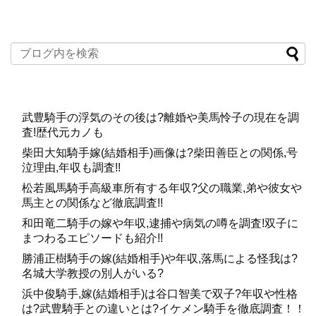
武豊騎手の浮気のその後は?離婚や美馬怜子の現在を調
査!歴代元カノも
柴田大知騎手嫁(結婚相手)画像は?柴田善臣との関係,号
泣理由,年収も調査!!
松若風馬騎手高級車所有する年収?父の職業,弟や彼女や
馬主との関係など徹底調査!!
和田竜二騎手の嫁や年収,逮捕や病気の噂を調査!双子に
まつわるエピソードも紹介!!
勝浦正樹騎手の嫁(結婚相手)や年収,落馬による怪我は?
名城大学教授の別人がいる?
浜中俊騎手,嫁(結婚相手)は谷口智美で双子?年収や性格
は?武豊騎手との違いとは?イケメン騎手を徹底調査！！