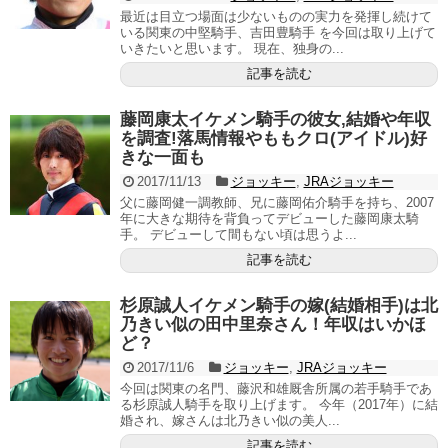
最近は目立つ場面は少ないものの実力を発揮し続けて
いる関東の中堅騎手、吉田豊騎手 を今回は取り上げて
いきたいと思います。 現在、独身の...
記事を読む
藤岡康太イケメン騎手の彼女,結婚や年収
を調査!落馬情報やももクロ(アイドル)好
きな一面も
2017/11/13
ジョッキー
,
JRAジョッキー
父に藤岡健一調教師、兄に藤岡佑介騎手を持ち、2007
年に大きな期待を背負ってデビューした藤岡康太騎
手。 デビューして間もない頃は思うよ...
記事を読む
杉原誠人イケメン騎手の嫁(結婚相手)は北
乃きい似の田中里奈さん！年収はいかほ
ど？
2017/11/6
ジョッキー
,
JRAジョッキー
今回は関東の名門、藤沢和雄厩舎所属の若手騎手であ
る杉原誠人騎手を取り上げます。 今年（2017年）に結
婚され、嫁さんは北乃きい似の美人...
記事を読む