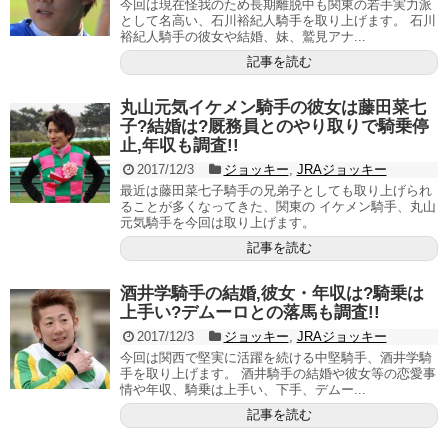
今回は現在怪我のため長期離脱中も関東の若手実力派
として名高い、石川裕紀人騎手を取り上げます。 石川
裕紀人騎手の彼女や結婚、妹、鷲見アナ...
記事を読む
丸山元気イケメン騎手の彼女は藤田菜七
子?結婚は?厩務員とのやり取りで騎乗停
止,年収も調査!!
2017/12/3
ジョッキー
,
JRAジョッキー
最近は藤田菜七子騎手の兄弟子としても取り上げられ
ることが多くなってきた、関東の イケメン騎手、丸山
元気騎手を今回は取り上げます。
記事を読む
酒井学騎手の結婚,彼女・年収は?騎乗は
上手い?デムーロとの落馬も調査!!
2017/12/3
ジョッキー
,
JRAジョッキー
今回は関西で堅実に活躍を続ける中堅騎手、酒井学騎
手を取り上げます。 酒井騎手の結婚や彼女等の恋愛事
情や年収、騎乗は上手い、下手、デムー...
記事を読む