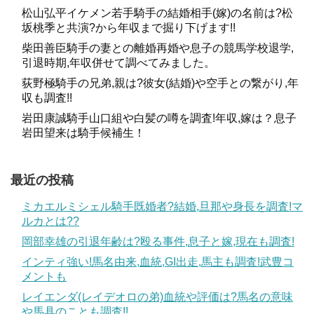
松山弘平イケメン若手騎手の結婚相手(嫁)の名前は?松
坂桃季と共演?から年収まで掘り下げます!!
柴田善臣騎手の妻との離婚再婚や息子の競馬学校退学,
引退時期,年収併せて調べてみました。
荻野極騎手の兄弟,親は?彼女(結婚)や空手との繋がり,年
収も調査!!
岩田康誠騎手山口組や白髪の噂を調査!年収,嫁は？息子
岩田望来は騎手候補生！
最近の投稿
ミカエルミシェル騎手既婚者?結婚,旦那や身長を調査!マ
ルカとは??
岡部幸雄の引退年齢は?殴る事件,息子と嫁,現在も調査!
インティ強い!馬名由来,血統,GI出走,馬主も調査!武豊コ
メントも
レイエンダ(レイデオロの弟)血統や評価は?馬名の意味
や馬具のことも調査!!