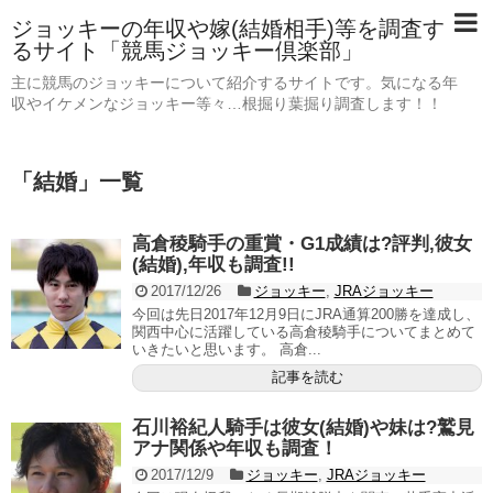
ジョッキーの年収や嫁(結婚相手)等を調査す
るサイト「競馬ジョッキー倶楽部」
主に競馬のジョッキーについて紹介するサイトです。気になる年
収やイケメンなジョッキー等々…根掘り葉掘り調査します！！
「
結婚
」
一覧
高倉稜騎手の重賞・G1成績は?評判,彼女
(結婚),年収も調査!!
2017/12/26
ジョッキー
,
JRAジョッキー
今回は先日2017年12月9日にJRA通算200勝を達成し、
関西中心に活躍している高倉稜騎手についてまとめて
いきたいと思います。 高倉...
記事を読む
石川裕紀人騎手は彼女(結婚)や妹は?鷲見
アナ関係や年収も調査！
2017/12/9
ジョッキー
,
JRAジョッキー