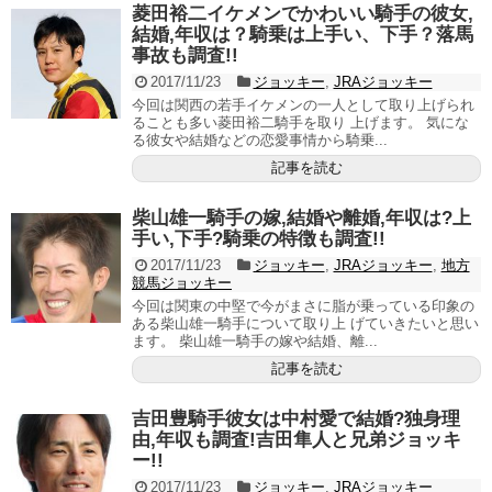
菱田裕二イケメンでかわいい騎手の彼女,
結婚,年収は？騎乗は上手い、下手？落馬
事故も調査!!
2017/11/23
ジョッキー
,
JRAジョッキー
今回は関西の若手イケメンの一人として取り上げられ
ることも多い菱田裕二騎手を取り 上げます。 気にな
る彼女や結婚などの恋愛事情から騎乗...
記事を読む
柴山雄一騎手の嫁,結婚や離婚,年収は?上
手い,下手?騎乗の特徴も調査!!
2017/11/23
ジョッキー
,
JRAジョッキー
,
地方
競馬ジョッキー
今回は関東の中堅で今がまさに脂が乗っている印象の
ある柴山雄一騎手について取り上 げていきたいと思い
ます。 柴山雄一騎手の嫁や結婚、離...
記事を読む
吉田豊騎手彼女は中村愛で結婚?独身理
由,年収も調査!吉田隼人と兄弟ジョッキ
ー!!
2017/11/23
ジョッキー
,
JRAジョッキー