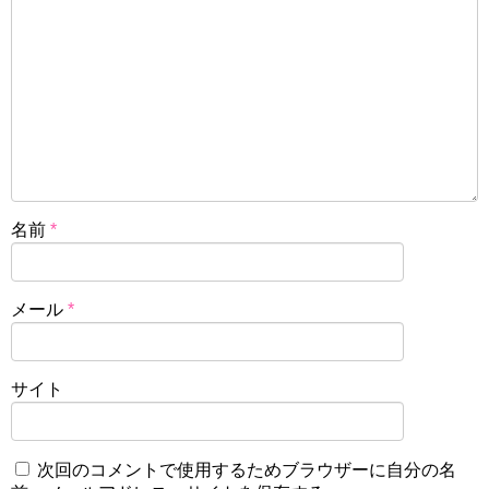
ますが、1頭の馬を複数人で所有するクラブ法人です。それ
に対してダノックスはクラブ法人ではないので、個人所有
ということになります。
スポンサーリンク
名前
*
メール
*
サイト
次回のコメントで使用するためブラウザーに自分の名
競馬サークルではセレクトセールを筆頭に、様々な若駒の