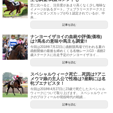
芝に比べると、注目度があまり高くなく少し地味な
イメージがあるダート。フェブラリーステークスと
チャンピオンズカップがG１認定されているが、中
央...
記事を読む
ナンヨーイザヨイの血統や評価(価格)
は?馬名の意味や馬主も調査!!
今回は2018年7月22日に函館競馬場で行われる夏の
函館開催の最後を締めくくる名物レースG3・函館2
歳ステークスに出走予定のナンヨーイザヨイ...
記事を読む
スペシャルウィーク死亡…死因は?アニ
メウマ娘の主人公で性格は?産駒には名
牝ブエナビスタ！
引用元：
競馬2CHまとめ パカパカ情報局
今回は2018年4月27日に23歳で死亡したスペシャル
ウィークについて取り上げます。 スペシャルウィー
クのプロフィールや現役時代の戦績...
デビューから弥生賞まで無敗で進んできたダノンプレミア
記事を読む
ムですが、他の兄達と比べるとその強さがいかに兄弟の中