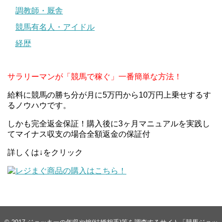
調教師・厩舎
競馬有名人・アイドル
経歴
サラリーマンが「競馬で稼ぐ」一番簡単な方法！
引用元：
netkeiba.com
給料に競馬の勝ち分が月に5万円から10万円上乗せするす
ワグネリアン鞍上の福永祐一騎手はG1勝利数も多いです
るノウハウです。
が、日本ダービーはこれまで有力馬で挑んだことはあるも
しかも完全返金保証！購入後に3ヶ月マニュアルを実践し
のの未勝利で、今回こそは悲願のダービー制覇を果たした
てマイナス収支の場合全額返金の保証付
いと考えているはずです。それに対して、ダノンプレミア
ムの川田将雅騎手はすでに1度ダービーを勝利したことがあ
詳しくは↓をクリック
り、必要以上に気負うことなく騎乗出来そうな点が強みと
言えるかもしれません。
レースにおいては当然馬が主役となりますが、騎乗する騎
手の背景なども頭に入れておくと、さらにレースを楽しめ