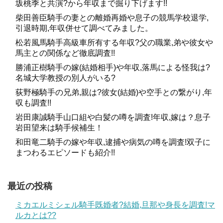
坂桃季と共演?から年収まで掘り下げます!!
ブラストワンピースが強い!血統や馬主,評価,適正距離,馬名意味を調査【2018ダービー出走予定】
関連記事
柴田善臣騎手の妻との離婚再婚や息子の競馬学校退学,
トリコロールブルーの馬体評価は？血統,意味,次走のG1も調査!!
関連記事
引退時期,年収併せて調べてみました。
松若風馬騎手高級車所有する年収?父の職業,弟や彼女や
記事の続きを読む
馬主との関係など徹底調査!!
勝浦正樹騎手の嫁(結婚相手)や年収,落馬による怪我は?
名城大学教授の別人がいる?
世代最強はダノンプレミアムで決まり？ワグネ
荻野極騎手の兄弟,親は?彼女(結婚)や空手との繋がり,年
リアンやオブセッション等、ライバルも多数存
収も調査!!
在
岩田康誠騎手山口組や白髪の噂を調査!年収,嫁は？息子
岩田望来は騎手候補生！
2018年のクラシックは例年以上にハイレベルだと言われて
和田竜二騎手の嫁や年収,逮捕や病気の噂を調査!双子に
まつわるエピソードも紹介!!
いますが、弥生賞まではダノンプレミアム、ワグネリア
ン、オブセッションで3強の様相を呈していました。
残念ながらオブセッションは弥生賞で期待通りの走りが出
最近の投稿
来ず、皐月賞への参戦は叶いませんでしたが、体制を立て
ミカエルミシェル騎手既婚者?結婚,旦那や身長を調査!マ
直してダービーへの出走を目指しています。
ルカとは??