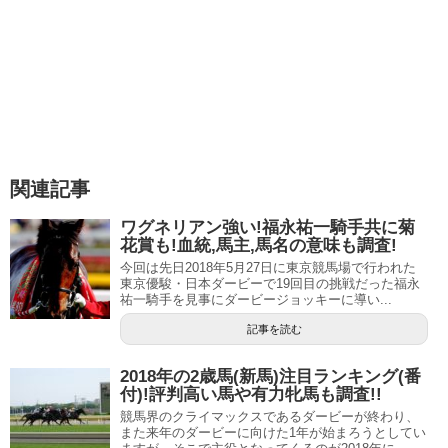
ダノンプレミアムの父、ディープインパクト
は現役時代無
敵の強さを誇り、種牡馬になってからもリーディングサイ
アーとして、現役時代と変わらぬ活躍ぶりを見せているの
で、競馬ファンにも馴染み深く、またその血統は超一流と
言っていいでしょう。
関連記事
ワグネリアン強い!福永祐一騎手共に菊
花賞も!血統,馬主,馬名の意味も調査!
今回は先日2018年5月27日に東京競馬場で行われた
東京優駿・日本ダービーで19回目の挑戦だった福永
祐一騎手を見事にダービージョッキーに導い...
記事を読む
2018年の2歳馬(新馬)注目ランキング(番
付)!評判高い馬や有力牝馬も調査!!
競馬界のクライマックスであるダービーが終わり、
また来年のダービーに向けた1年が始まろうとしてい