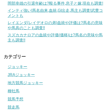
岡部幸雄の引退年齢は?殴る事件,息子と嫁,現在も調査!
さらには2歳G1ホープフルステークスの勝ち馬タイムフラ
イヤーや、その2着馬ジャンダルムなどダノンプレミアムの
インティ強い!馬名由来,血統,GI出走,馬主も調査!武豊コ
メントも
ライバルとなる馬に事欠きません。
レイエンダ(レイデオロの弟)血統や評価は?馬名の意味
特にワグネリアンは弥生賞でダノンプレミアムに負けるま
や馬具のことも調査!!
で無敗で進んできており、その末脚は世代屈指といえるの
スズカカナロアの血統や評価(価格)は?馬名の意味や馬
で、日本ダービーを目指す上で1番のライバルといって良い
主も調査!!
でしょう。
カテゴリー
ジョッキー
JRAジョッキー
地方競馬ジョッキー
種牡馬
競馬予想
競走馬