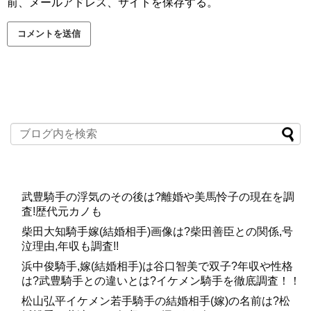
前、メールアドレス、サイトを保存する。
取引形態がありますが、その一つに庭先取引というものが
あります。ものすごく簡単に言ってしまえば、馬主が欲し
いと思った馬を生産者から直接買い取る方式ですね。ダノ
ンプレミアムはその庭先取引でダノックスの所有となった
ようです。
クラブ馬にも優秀な馬はたくさんいるので、一概に言える
わけではありませんが、現在の競馬サークルにおいては、
評価の高い若駒はこういった庭先取引によって個人所有と
なることが多いようです。
武豊騎手の浮気のその後は?離婚や美馬怜子の現在を調
庭先取引はセールと違って1対1の取引となるので、
買取価
査!歴代元カノも
格も公表されません
から、ダノンプレミアムがいくらで取
柴田大知騎手嫁(結婚相手)画像は?柴田善臣との関係,号
泣理由,年収も調査!!
引されたのかはわかりませんが、若駒の頃からすでに兄達
を凌ぐ高評価を得ていたことは間違いないと言って良いで
浜中俊騎手,嫁(結婚相手)は谷口智美で双子?年収や性格
は?武豊騎手との違いとは?イケメン騎手を徹底調査！！
しょう。関係者にとっては、この強さもある程度予想でき
松山弘平イケメン若手騎手の結婚相手(嫁)の名前は?松
たことなのかもしれませんね。