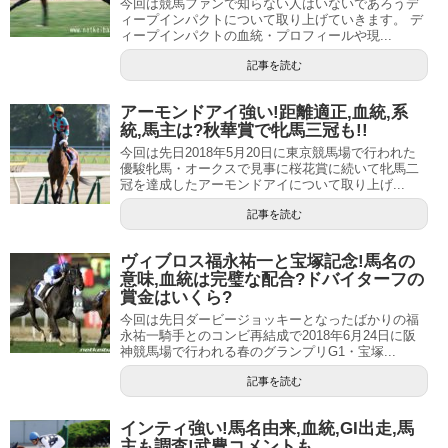
名牝、スノーフェアリーを輩出したり、母の父としても
今回は競馬ファンで知らない人はいないであろうデ
ィープインパクトについて取り上げていきます。 デ
2016年の凱旋門賞馬ファウンドを出すなど、マイルに限ら
ィープインパクトの血統・プロフィールや現...
ず、幅広い距離で活躍馬を出しています。
記事を読む
ダノンプレミアムは朝日杯フューチュリティステークスで
アーモンドアイ強い!距離適正,血統,系
のパフォーマンスが圧巻
過ぎて、マイルがベストと言われ
統,馬主は?秋華賞で牝馬三冠も!!
ることもあるようですが、血統背景を見ればまだまだ奥が
今回は先日2018年5月20日に東京競馬場で行われた
優駿牝馬・オークスで見事に桜花賞に続いて牝馬二
ありそうだということが良くわかりますね。
冠を達成したアーモンドアイについて取り上げ...
記事を読む
ワグネリアン強い!福永祐一騎手共に菊花賞も!血統,馬主,馬名の意味も調査!
関連記事
アーモンドアイ強い!距離適正,血統,系統,馬主は?秋華賞で牝馬三冠も!!
関連記事
ヴィブロス福永祐一と宝塚記念!馬名の
意味,血統は完璧な配合?ドバイターフの
賞金はいくら?
強すぎるダノンプレミアムのデビュー前の評価
今回は先日ダービージョッキーとなったばかりの福
や価格は？
永祐一騎手とのコンビ再結成で2018年6月24日に阪
神競馬場で行われる春のグランプリG1・宝塚...
記事を読む
インティ強い!馬名由来,血統,GI出走,馬
主も調査!武豊コメントも