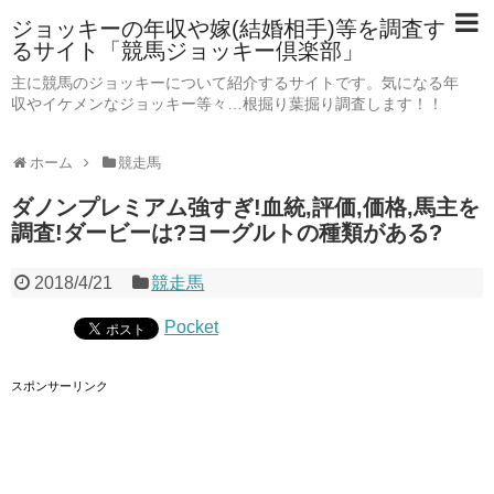
ジョッキーの年収や嫁(結婚相手)等を調査す
るサイト「競馬ジョッキー倶楽部」
主に競馬のジョッキーについて紹介するサイトです。気になる年
収やイケメンなジョッキー等々…根掘り葉掘り調査します！！
ホーム
競走馬
ダノンプレミアム強すぎ!血統,評価,価格,馬主を
調査!ダービーは?ヨーグルトの種類がある?
2018/4/21
競走馬
Pocket
スポンサーリンク