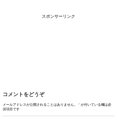
で際立っているかがわかります。
というのも、
母のインディアナギャルはダノンプレミアム
を産む前に3頭の牡馬を産んでいるのですが、JRAのレース
スポンサーリンク
で勝利を挙げたのは2番目の仔であるロードプレミアムのみ
でした。
1番目の仔のロードグランツは新馬戦で2着になるものの、
屈腱炎を発症し登録抹消。その後地方競馬で勝利を挙げま
すが、脚元に不安があり、思うようにレースで活躍出来て
いません。
また、3番目の仔であるロードスタルディは新馬戦を好走し
た後の2戦目で故障を発生し、非常に残念ながら予後不良と
なってしまいました。
そして気づかれた方も多いと思いますが、上の兄3頭は「ロ
コメントをどうぞ
ード」の冠名でおなじみのロードホースクラブ所有馬なの
メールアドレスが公開されることはありません。
*
が付いている欄は必
に対し、ダノンプレミアムは冠名が「ダノン」のダノック
須項目です
ス所有馬です。ロードホースクラブは名前からも推察出来