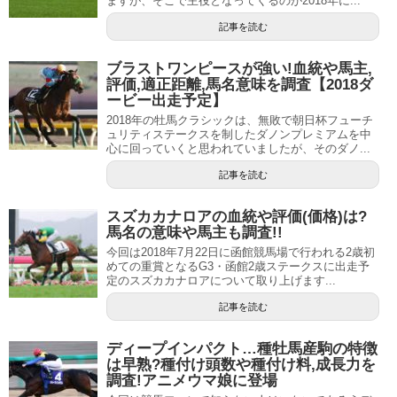
ますが、そこで主役となってくるのが2018年に...
記事を読む
引用元：
現実のど飴
ブラストワンピースが強い!血統や馬主,
しかし、
母のインディアナギャルは国内での出走歴が無い
評価,適正距離,馬名意味を調査【2018ダ
ので、どんな馬だったのかわからない方も多いのではない
ービー出走予定】
でしょうか。
2018年の牡馬クラシックは、無敗で朝日杯フューチ
ュリティステークスを制したダノンプレミアムを中
心に回っていくと思われていましたが、そのダノ...
記事を読む
インディアナギャルは、現役時代にはG1レースでの勝利こ
スズカカナロアの血統や評価(価格)は?
そないもの、アイルランドで6勝を挙げ、重賞戦線でも活躍
馬名の意味や馬主も調査!!
した優秀な牝馬でした。結果を出してきた距離は1400mか
今回は2018年7月22日に函館競馬場で行われる2歳初
ら2100mなので、短中距離を得意としていたといって良い
めての重賞となるG3・函館2歳ステークスに出走予
定のスズカカナロアについて取り上げます...
でしょう。
記事を読む
また、インディアナギャルの父であるインティカブは現役
ディープインパクト…種牡馬産駒の特徴
時代はマイルを主戦場としていましたが、種牡馬になって
は早熟?種付け頭数や種付け料,成長力を
からは日本でもエリザベス女王杯を連覇する活躍を見せた
調査!アニメウマ娘に登場