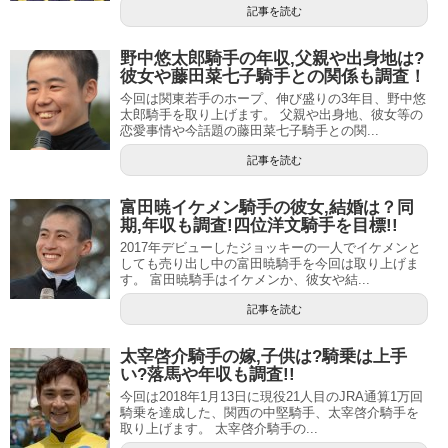
記事を読む
2年目には東京スポーツ杯3歳ステークスでキングヘイロー
野中悠太郎騎手の年収,父親や出身地は?
に騎乗し、重賞初制覇。
さらに
4年後にはプリモディーネで
彼女や藤田菜七子騎手との関係も調査！
桜花賞を制し、G1のタイトルを手に入れる
など、デビュー
今回は関東若手のホープ、伸び盛りの3年目、野中悠
年以降も順調にステップアップしていきました。特にG1レ
太郎騎手を取り上げます。 父親や出身地、彼女等の
恋愛事情や今話題の藤田菜七子騎手との関...
ースにおいてはオークスでの3勝をはじめ、2・3歳の牝馬限
記事を読む
定レースで好成績を収めていることから「牝馬の福永」と
言われるほど信頼のおける騎手とされています。
富田暁イケメン騎手の彼女,結婚は？同
期,年収も調査!四位洋文騎手を目標!!
勝ち星が大きく飛躍し始めたのは2010年頃からで、2011年
2017年デビューしたジョッキーの一人でイケメンと
しても売り出し中の富田暁騎手を今回は取り上げま
には全国リーディングの座にも輝いています。この全国リ
す。 富田暁騎手はイケメンか、彼女や結...
ーディングは福永騎手の父親である、福永洋一元騎手も
記事を読む
1970年から1978年まで獲得しており、JRA史上初の親子で
の全国リーディング達成となりました。これは同じ2世騎手
太宰啓介騎手の嫁,子供は?騎乗は上手
い?落馬や年収も調査!!
として武邦彦・武豊親子も受賞していそうでしたが、意外
今回は2018年1月13日に現役21人目のJRA通算1万回
にも武邦彦元騎手には全国リーディングの獲得歴がなく、
騎乗を達成した、関西の中堅騎手、太宰啓介騎手を
福永親子が初となりました。
取り上げます。 太宰啓介騎手の...