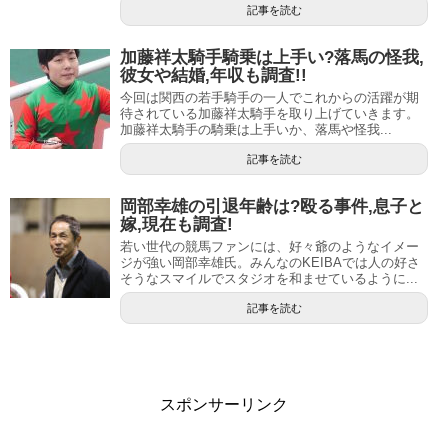
記事を読む
ちなみに、2011年時点では史上初の親子での全国リーディ
ング獲得のチャンスがあったのは、福永親子と横山典弘・
加藤祥太騎手騎乗は上手い?落馬の怪我,
彼女や結婚,年収も調査!!
和生親子のみだったらしく、福永騎手も当時新人だった横
今回は関西の若手騎手の一人でこれからの活躍が期
山和生騎手に負けるわけには…と、さらに気合をいれたそ
待されている加藤祥太騎手を取り上げていきます。
加藤祥太騎手の騎乗は上手いか、落馬や怪我...
うです。
記事を読む
2010年以降は毎年100勝以上をマークし、G1レースをはじ
め数々の重賞レースで勝利を収めるなど、JRAを代表する
岡部幸雄の引退年齢は?殴る事件,息子と
嫁,現在も調査!
トップ騎手として2017年現在も活躍を続けています。
若い世代の競馬ファンには、好々爺のようなイメー
ジが強い岡部幸雄氏。みんなのKEIBAでは人の好さ
天才横山典弘騎手の妻,年収,息子(次男)は?引退はいつ?エージェントなしの理由,藤沢厩舎との絶縁も調査!!
関連記事
そうなスマイルでスタジオを和ませているように...
柴山雄一騎手の嫁,結婚や離婚,年収は?上手い,下手?騎乗の特徴も調査!!
関連記事
記事を読む
実際のところ騎乗は上手い？下手？
スポンサーリンク
そんな輝かしい成績を残してきた福永騎手ですが、デビュ
ーから現在に至るまで常に騎乗の上手い、下手を巡って競