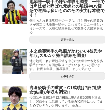
ぐに受験することが多いのですが、福永騎手は入学テスト
池添謙一騎手の妹や年収を調査！一部で
は卑怯者と呼ばれ元嫁との離婚やDV疑
の直前に骨折して受験できなかったため、いったん
高校へ
惑で逆風は多いもののその実力は本物で
進学し翌年再受験するという珍しいケース
となりました。
す！
個性あふれる競馬騎手の中でも、ひと際その勝負強
その同期生には和田竜二騎手をはじめとする個性的な面々
さが際立つ池添謙一騎手。これまでもここ一番とい
うレースで、大胆な騎乗を見せて数多くの勝利を収
が集っていたことから「花の12期生」と呼ばれ、デビュー
め...
前から異常な程の注目を集めていましたが、福永騎手はそ
記事を読む
のプレッシャーに負けることなく、
デビュー戦で初勝利、
さらに2戦目でも勝利し、2連勝を飾りました。デビュー戦
木之前葵騎手の私服がかわいい!彼氏や
年収,ズルムケ発言詳細を調査!
からの連勝は長い日本競馬の歴史においても、福永祐一騎
地方競馬・名古屋競馬場を中心に活躍中の木之前葵
手を含めて2人しか達成したことのない大記録です。
騎手について今回は取り上げていき たいと思いま
す。 彼氏や年収、落馬事故、そして気にな...
天才の息子としてふさわしいデビューを飾った福永騎手
記事を読む
は、その勢いのまま初年度から53勝をマークし、JRA賞最
高倉稜騎手の重賞・G1成績は?評判,彼
多勝利新人騎手を受賞しました。新人騎手が初年度から50
女(結婚),年収も調査!!
勝以上したのは武豊騎手以来2人目で、それ以降も2017年
今回は先日2017年12月9日にJRA通算200勝を達成
時点では三浦皇成騎手が2008年に達成しただけと、こちら
し、関西中心に活躍している高倉稜騎手についてま
とめていきたいと思います。 高倉...
も大記録となりました。