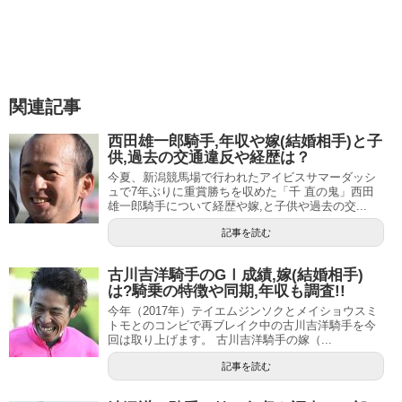
関連記事
西田雄一郎騎手,年収や嫁(結婚相手)と子
供,過去の交通違反や経歴は？
今夏、新潟競馬場で行われたアイビスサマーダッシ
ュで7年ぶりに重賞勝ちを収めた「千 直の鬼」西田
雄一郎騎手について経歴や嫁,と子供や過去の交...
記事を読む
引用元：
netkeiba
古川吉洋騎手のGⅠ成績,嫁(結婚相手)
は?騎乗の特徴や同期,年収も調査!!
福永祐一騎手はJRAの競馬学校騎手過程第12期生として、
今年（2017年）テイエムジンソクとメイショウスミ
1996年に騎手デビューしました。
トモとのコンビで再ブレイク中の古川吉洋騎手を今
回は取り上げます。 古川吉洋騎手の嫁（...
競馬学校騎手過程への応募資格は、中学を卒業した時点で
記事を読む
得られるので、騎手志望の場合はたいてい中学を卒業後す