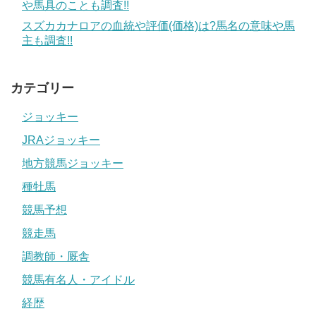
や馬具のことも調査!!
引用元：
T&G
スズカカナロアの血統や評価(価格)は?馬名の意味や馬
主も調査!!
特に、京都での披露宴は競馬関係者が多く集まり、盛大に
執り行われました。多くの人に祝福されるのも福永騎手の
人柄があってこそだと言えるでしょうね。
カテゴリー
また、その場には当然父親である福永洋一さんも参加して
ジョッキー
いたのですが、同じく参加していた柴田善臣騎手は福永騎
JRAジョッキー
手よりも父親の洋一さんにばかり注目していたそうで、洋
地方競馬ジョッキー
一さんに会えたことが嬉しいといった発言をしていたこと
種牡馬
も、のちに福永騎手本人が語っていました。
競馬予想
古川吉洋騎手のGⅠ成績,嫁(結婚相手)は?騎乗の特徴や同期,年収も調査!!
関連記事
競走馬
菅原隆一イケメン騎手は子役時代釣りバカ鯉太郎!年収や彼女,結婚事情も調査!!
関連記事
調教師・厩舎
競馬有名人・アイドル
落馬事故から長いリハビリを続けてきた父と、
それをずっと見てきた母
経歴