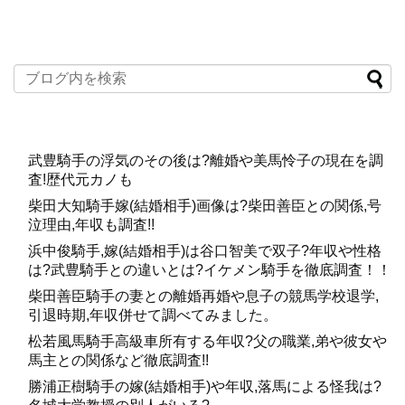
など、これまでの騎手にはなかった独自のやり方で上を目
指しているのも特筆すべき点だと思います。
西谷誠騎手息子,娘や結婚相手(嫁),離婚を調査!年収は？
関連記事
浜中俊騎手,嫁(結婚相手)は谷口智美で双子?年収や性格は?武豊騎手との違いとは?イケメン騎手を徹底調査！！
関連記事
記事の続きを読む
武豊騎手の浮気のその後は?離婚や美馬怜子の現在を調
査!歴代元カノも
柴田大知騎手嫁(結婚相手)画像は?柴田善臣との関係,号
妻はアナウンサーだった松尾翠さんで現在は子
泣理由,年収も調査!!
供も！
浜中俊騎手,嫁(結婚相手)は谷口智美で双子?年収や性格
は?武豊騎手との違いとは?イケメン騎手を徹底調査！！
福永騎手は若いころから注目されたうえ、当時からかなり
柴田善臣騎手の妻との離婚再婚や息子の競馬学校退学,
引退時期,年収併せて調べてみました。
のイケメンでもあったので、
20代のころは武幸四郎元騎手
や、池添謙一騎手らとともに合コンに繰り出すことも多か
松若風馬騎手高級車所有する年収?父の職業,弟や彼女や
馬主との関係など徹底調査!!
った
ようす。しかし、そんな福永騎手も現在では結婚し、
勝浦正樹騎手の嫁(結婚相手)や年収,落馬による怪我は?
娘さんも生まれています。