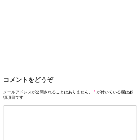
馬ファンのあいだで議論されています。そして父親が天才
と呼ばれていた騎手だけに、ある程度は仕方ないのかもし
れませんが、福永騎手に向けられる目は厳しいものが多い
ことも事実です。
ただし、これについては本人も自分が下手だったと自覚し
ており、インタビューなどではデビューしたころは特に酷
かったと発言することも多く、武豊騎手や四位洋文騎手と
いった先輩騎手達も同様の発言をしていることから、騎手
コメントをどうぞ
仲間にも上手いと思われていなかったのは事実のようで
す。
メールアドレスが公開されることはありません。
*
が付いている欄は必
須項目です
ただし、
ずっと下手な騎手であれば現在のような成績を収
めることは到底不可能
であり、今の地位を手にするために
福永騎手が常人以上の努力を重ねてきたことは言うまでも
ありません