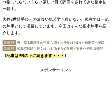
べ物にならないくらい厳しい目で評価をされてきた福永祐
一騎手。
大物2世騎手ゆえの葛藤や気苦労も多いなか、現在では一流
の騎手として活躍しています。今回はそんな福永騎手を紹
介します。
野中悠太郎騎手の年収,父親や出身地は?彼女や藤田菜七子騎手との関係も調査！
関連記事
鮫島克駿騎手彼女は山本月(るな)?父親・家族や年収,謹慎詳細も調査!
関連記事
《
記事はPRの下に続きます・・・
》
スポンサーリンク