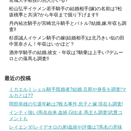
名城大学教授の別人がいる?
結婚相手は
フジテレビのアナウンサーだった松尾翠さん
松山弘平イケメン若手騎手の結婚相手(嫁)の名前は?松
坂桃季と共演?から年収まで掘り下げます!!
で、その結婚式はお互いの関係者が多すぎるため、京都と
東京で2日に分けて行うほどだったようです。
丹内祐次騎手が宮崎北斗騎手とバトル?結婚,嫁,年収も調
査!!
杉原誠人イケメン騎手の嫁(結婚相手)は北乃きい似の田
中里奈さん！年収はいかほど？
酒井学騎手の結婚,彼女・年収は?騎乗は上手い?デムー
ロとの落馬も調査!!
最近の投稿
ミカエルミシェル騎手既婚者?結婚,旦那や身長を調査!マ
ルカとは??
岡部幸雄の引退年齢は?殴る事件,息子と嫁,現在も調査!
インティ強い!馬名由来,血統,GI出走,馬主も調査!武豊コ
メントも
レイエンダ(レイデオロの弟)血統や評価は?馬名の意味