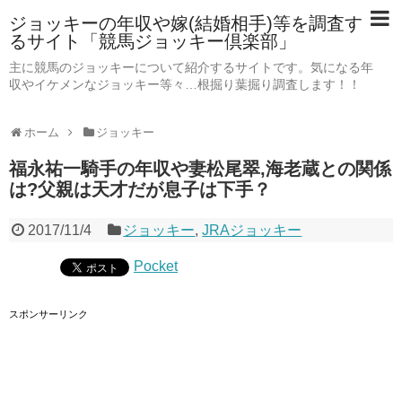
ジョッキーの年収や嫁(結婚相手)等を調査す
るサイト「競馬ジョッキー倶楽部」
主に競馬のジョッキーについて紹介するサイトです。気になる年
収やイケメンなジョッキー等々…根掘り葉掘り調査します！！
ホーム
ジョッキー
福永祐一騎手の年収や妻松尾翠,海老蔵との関係
は?父親は天才だが息子は下手？
2017/11/4
ジョッキー
,
JRAジョッキー
Pocket
スポンサーリンク