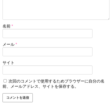
スポンサーリンク
名前
*
メール
*
サイト
次回のコメントで使用するためブラウザーに自分の名
たしかに、父親のような天才ではなかったかもしれません
前、メールアドレス、サイトを保存する。
が、感性に恵まれなかった分、現在では頭をしっかり使う
ロジカルな騎乗を信条とした、個性ある騎手に成長したと
言っていいでしょう。また、2010年からはそれまで馬に乗
ったことのない、動作解析の専門家にコーチをお願いする